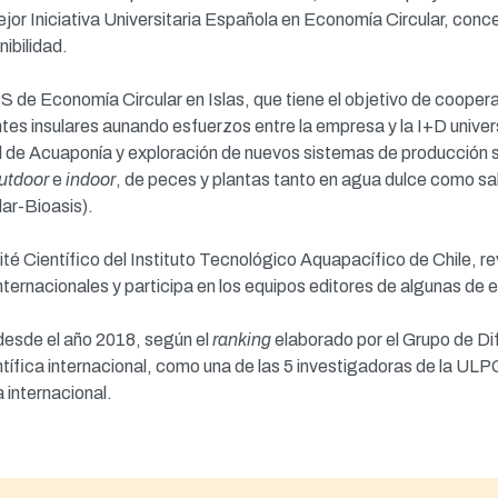
or Iniciativa Universitaria Española en Economía Circular, conce
ibilidad.
 de Economía Circular en Islas, que tiene el objetivo de cooperar
tes insulares aunando esfuerzos entre la empresa y la I+D univers
 de Acuaponía y exploración de nuevos sistemas de producción s
utdoor
e
indoor
, de peces y plantas tanto en agua dulce como sa
ar-Bioasis).
é Científico del Instituto Tecnológico Aquapacífico de Chile, rev
internacionales y participa en los equipos editores de algunas de e
desde el año 2018, según el
ranking
elaborado por el Grupo de Dif
ntífica internacional, como una de las 5 investigadoras de la U
a internacional.