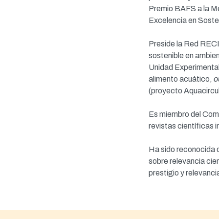
Premio BAFS a la Mej
Excelencia en Sosten
Preside la Red RECIS
sostenible en ambien
Unidad Experimental
alimento acuático,
o
(proyecto Aquacircul
Es miembro del Comit
revistas científicas 
Ha sido reconocida 
sobre relevancia cie
prestigio y relevanci