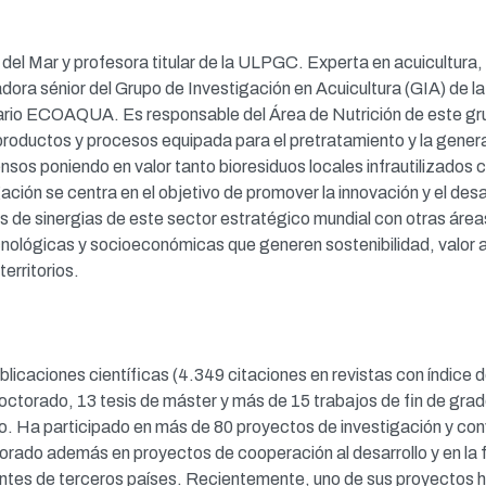
del Mar y profesora titular de la ULPGC. Experta en acuicultura, n
adora sénior del Grupo de Investigación en Acuicultura (GIA) de 
itario ECOAQUA. Es responsable del Área de Nutrición de este g
 productos y procesos equipada para el pretratamiento y la gener
iensos poniendo en valor tanto bioresiduos locales infrautilizado
ación se centra en el objetivo de promover la innovación y el desa
vés de sinergias de este sector estratégico mundial con otras áre
cnológicas y socioeconómicas que generen sostenibilidad, valor 
territorios.
licaciones científicas (4.349 citaciones en revistas con índice 
 doctorado, 13 tesis de máster y más de 15 trabajos de fin de grad
o. Ha participado en más de 80 proyectos de investigación y co
orado además en proyectos de cooperación al desarrollo y en la
ntes de terceros países. Recientemente, uno de sus proyectos ha