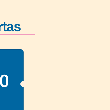
rtas
0