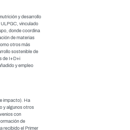
utrición y desarrollo
la ULPGC, vinculado
rupo, donde coordina
ación de materias
s como otros más
rrollo sostenible de
as de I+D+i
añadido y empleo
de impacto). Ha
o y algunos otros
nvenios con
 formación de
 recibido el Primer