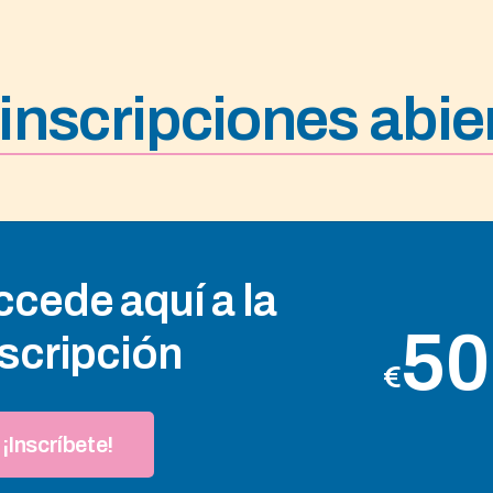
inscripciones abie
ccede aquí a la
50
nscripción
€
¡Inscríbete!