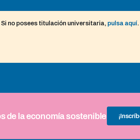
Si no posees titulación universitaria,
pulsa aquí
.
s de la economía sostenible
¡Inscríb