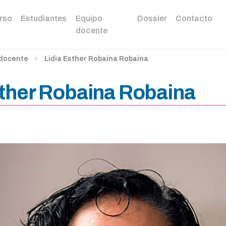
urso
Estudiantes
Equipo
Dossier
Contacto
docente
 docente
Lidia Esther Robaina Robaina
sther Robaina Robaina